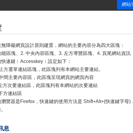
網站
覽
依無障礙網頁設計原則建置，網站的主要內容分為四大區塊：
方功能區塊、2. 中央內容區塊、3. 左方導覽區塊、4. 頁尾網站資訊
快速鍵﹝Accesskey﹞設定如下：
U：上方選單連結區塊，此區塊列有本網站主要連結。
C：中間主要內容區，此區塊呈現網頁的網頁內容
L：左方次要連結區，此區塊列有本網站的次要連結
Z：下方連結區
覽器是Firefox，快速鍵的使用方法是 Shift+Alt+(快速鍵字母)
推。
告訊息