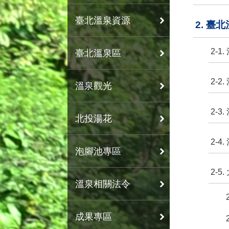
臺北溫泉資源
2. 臺
2-1
臺北溫泉區
2-2
溫泉觀光
2-3
北投湯花
2-4
泡腳池專區
2-5
溫泉相關法令
成果專區