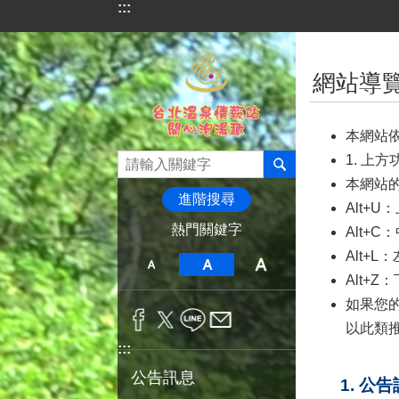
:::
跳到主要內容區塊
:::
網站導
本網站
1. 上
本網站的
進階搜尋
Alt+
熱門關鍵字
Alt+
Alt+
Alt+
如果您的瀏
以此類
:::
公告訊息
1. 公