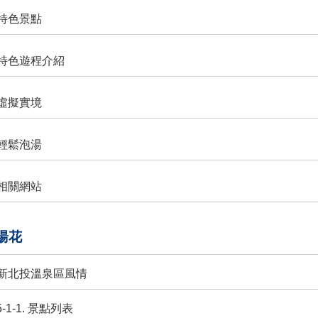
. 特色景點
. 特色遊程介紹
. 虛擬實境
. 輕鬆泡湯
. 相關網站
投湯花
1. 新北投溫泉區風情
5-1-1. 景點列表