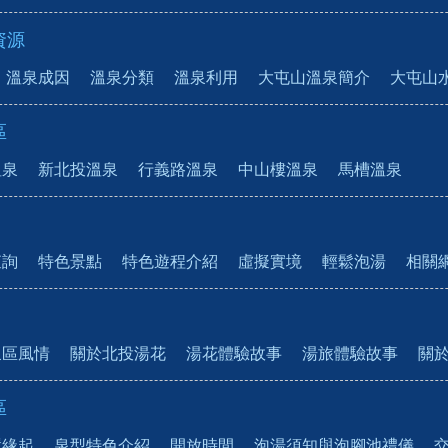
資源
溫泉成因
溫泉分類
溫泉利用
大屯山溫泉簡介
大屯山
區
溫泉
新北投溫泉
行義路溫泉
中山樓溫泉
馬槽溫泉
查詢
特色景點
特色遊程介紹
虛擬實境
輕鬆泡湯
相關
泉區風情
關於北投湯花
湯花體驗故事
湯旅體驗故事
關
區
置緣起
泉型特色介紹
開放時間
泡湯須知與泡腳池禮儀