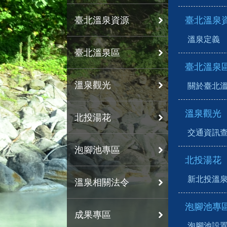
臺北溫泉資源
臺北溫泉
溫泉定義
臺北溫泉區
臺北溫泉
溫泉觀光
關於臺北
溫泉觀光
北投湯花
交通資訊
泡腳池專區
北投湯花
新北投溫
溫泉相關法令
泡腳池專
成果專區
泡腳池設