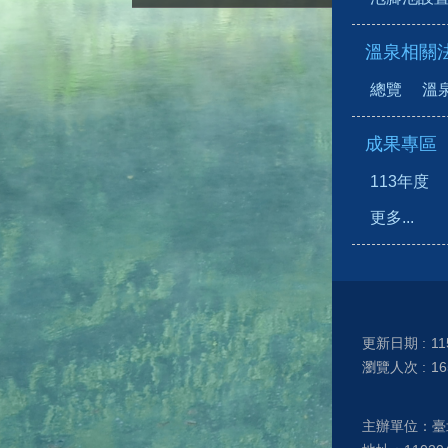
溫泉相關
總覽
溫
成果專區
113年度
更多...
更新日期
11
瀏覽人次
16
主辦單位：臺