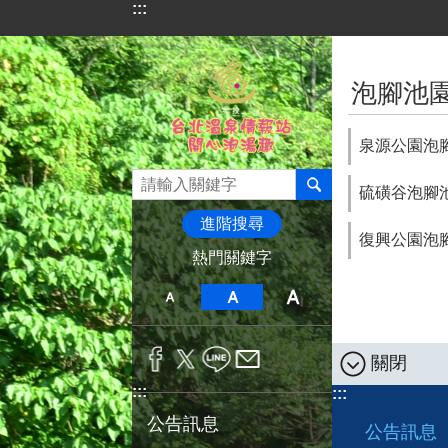
:::
跳到主要內容區塊
:::
泡腳池
泉源公園泡
硫磺谷泡腳
進階搜尋
復興公園泡
熱門關鍵字
關閉
:::
:::
公告訊息
公告訊息