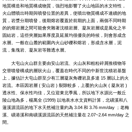
地質構造和地質構成物質，強烈地影響了火山地區的水文特性，
火山體噴出時期與噴發位置的差異，使噴出物質構成不連續的地
質，岩漿分期噴發，後期熔岩覆蓋於前期的上面，兩個不同時期
的的熔岩層之間可能會夾雜著沈積岩層、凝灰岩層或是風化之半
固結岩，這些夾層如果厚度及延展均很優良的時候，則會形成含
水層。一般在山麓的範圍內火山砂礫和熔岩，形成含水層，泥
流，集塊岩、凝灰岩等難透水層。
大屯山火山群主要由安山岩流、火山灰和粗粒碎屑推積物等
交替噴發構成的層狀火山，覆蓋在時代不同的中新世沈積岩基盤
上，據估計大屯山群至少有三層凝灰角礫岩及多達 15 層以上的火
岩流。本區因岩層 ( 安山岩 ) 裂隙較多，上覆的火山灰 ( 凝灰岩 )
透水性、保水性均佳，又位迎東北季風，所以地下水源比一般丘
陵山地為多，楊萬全 (1999) 以地表水水文資料計算，北磺溪和八
蓮溪源流區的地下水天然補注量約為 3.04 和 3.76 mm/day ；老梅
溪、磺港溪和南磺溪源流區的天然補注量在 2.07~2.64 mm/day 之
間。