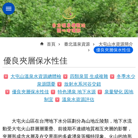
跳到主要內容區塊
:::
首頁
臺北溫泉資源
大屯山水資源簡介
優良夾層保水性佳
優良夾層保水性佳
大屯山溫泉水資源總體檢
四類泉質 生成複雜
冬季水少
泉源隱憂
放射水系河谷交錯
優良夾層保水性佳
特色湧泉 地下水源
泉量變化 因地
制宜
溫泉水資源評估
大屯火山區在台灣地下水分區劃分為山地丘陵類，地下水流
動受大屯火山群層層重疊、前後期不連續地質相互夾層的影響，
夾層形成含水層及在交界面的多處湧泉等獨特現象。火山的地形