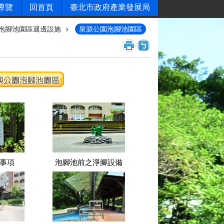
導覽
回首頁
臺北市政府產業發展局
泡腳池園區週邊設施
泉源公園泡腳池園區
事項
泡腳池前之淨腳設備