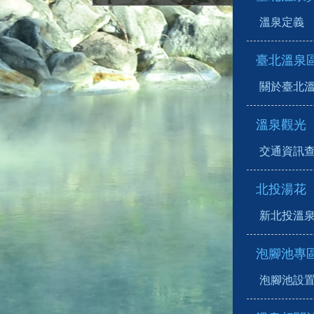
溫泉定義
臺北溫泉
關於臺北
溫泉觀光
交通資訊
北投湯花
新北投溫
泡腳池專
泡腳池設