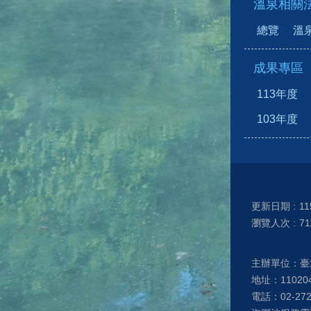
溫泉相關
總覽
溫
成果專區
113年度
103年度
更新日期
11
瀏覽人次
71
主辦單位：臺
地址：1102
電話：02-27