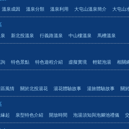
溫泉成因
溫泉分類
溫泉利用
大屯山溫泉簡介
大屯山
區
溫泉
新北投溫泉
行義路溫泉
中山樓溫泉
馬槽溫泉
查詢
特色景點
特色遊程介紹
虛擬實境
輕鬆泡湯
相關
泉區風情
關於北投湯花
湯花體驗故事
湯旅體驗故事
關
區
置緣起
泉型特色介紹
開放時間
泡湯須知與泡腳池禮儀