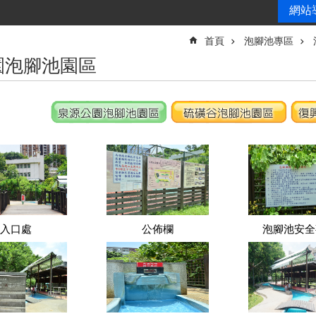
網站
首頁
泡腳池專區
園泡腳池園區
入口處
公佈欄
泡腳池安全