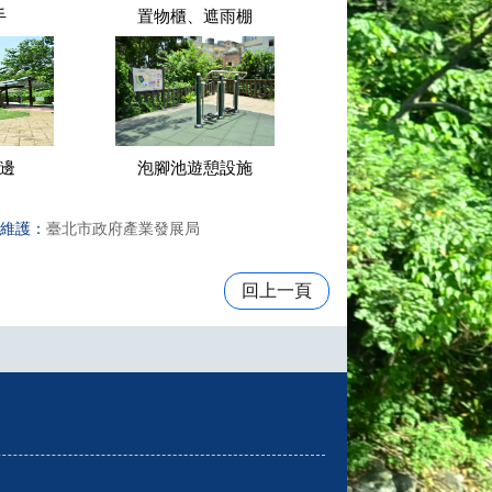
手
置物櫃、遮雨棚
邊
泡腳池遊憩設施
維護：
臺北市政府產業發展局
回上一頁