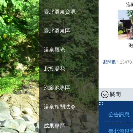
泡
臺北溫泉資源
臺北溫泉區
泡
溫泉觀光
點閱數：
15479
北投湯花
泡腳池專區
關閉
:::
溫泉相關法令
公告訊息
成果專區
臺北溫泉