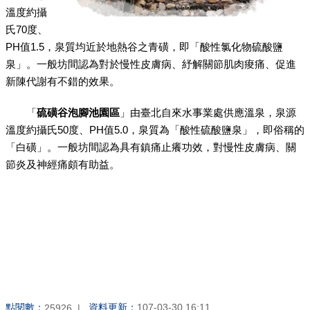
溫度約攝
氏70度、
PH值1.5，泉質均近於地熱谷之青磺，即「酸性氯化物硫酸鹽
泉」。一般坊間認為對於慢性皮膚病、紓解關節肌肉痠痛、促進
新陳代謝有不錯的效果。
「
硫磺谷泡腳池園區
」由臺北自來水事業處供應溫泉，泉源
溫度約攝氏50度、PH值5.0，泉質為「酸性硫酸鹽泉」，即俗稱的
「白磺」。一般坊間認為具有鎮痛止癢功效，對慢性皮膚病、關
節炎及神經痛頗有助益。
點閱數：
資料更新：
107-03-30 16:11
25926