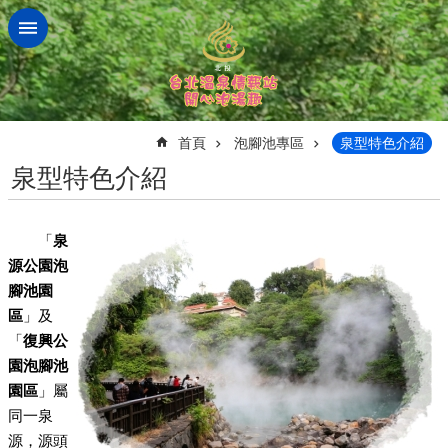
跳到主要內容區塊
:::
首頁
泡腳池專區
泉型特色介紹
泉型特色介紹
「
泉
源公園泡
腳池園
區
」及
「
復興公
園泡腳池
園區
」屬
同一泉
源，源頭