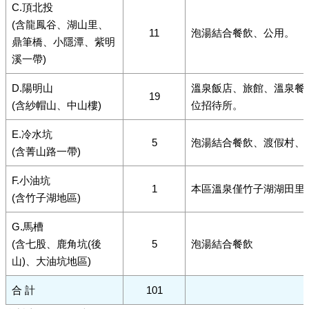
C.頂北投
(含龍鳳谷、湖山里、
11
泡湯結合餐飲、公用。
鼎筆橋、小隱潭、紫明
溪一帶)
D.陽明山
溫泉飯店、旅館、溫泉餐
19
(含紗帽山、中山樓)
位招待所。
E.冷水坑
5
泡湯結合餐飲、渡假村、
(含菁山路一帶)
F.小油坑
1
本區溫泉僅竹子湖湖田里
(含竹子湖地區)
G.馬槽
(含七股、鹿角坑(後
5
泡湯結合餐飲
山)、大油坑地區)
合 計
101