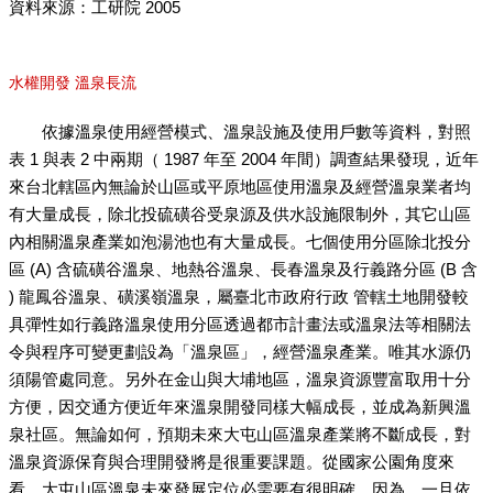
資料來源：工研院 2005
水權開發 溫泉長流
依據溫泉使用經營模式、溫泉設施及使用戶數等資料，對照
表 1 與表 2 中兩期（ 1987 年至 2004 年間）調查結果發現，近年
來台北轄區內無論於山區或平原地區使用溫泉及經營溫泉業者均
有大量成長，除北投硫磺谷受泉源及供水設施限制外，其它山區
內相關溫泉產業如泡湯池也有大量成長。七個使用分區除北投分
區 (A) 含硫磺谷溫泉、地熱谷溫泉、長春溫泉及行義路分區 (B 含
) 龍鳳谷溫泉、磺溪嶺溫泉，屬臺北市政府行政 管轄土地開發較
具彈性如行義路溫泉使用分區透過都市計畫法或溫泉法等相關法
令與程序可變更劃設為「溫泉區」，經營溫泉產業。唯其水源仍
須陽管處同意。另外在金山與大埔地區，溫泉資源豐富取用十分
方便，因交通方便近年來溫泉開發同樣大幅成長，並成為新興溫
泉社區。無論如何，預期未來大屯山區溫泉產業將不斷成長，對
溫泉資源保育與合理開發將是很重要課題。從國家公園角度來
看，大屯山區溫泉未來發展定位必需要有很明確，因為，一旦依