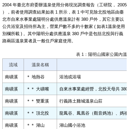
2004 年臺北市府委辦溫泉使用分佈現況調查報告（工研院， 2005
），前者使用調查結果如表 1 所示，表 1 中可見除北投地區由臺
北市自來水事業處陽明分處供應溫泉計有 380 戶外，其它主要以
公共浴室及招待所為主，營業戶數不多約十數家 ( 如表1溫泉使用
別欄所載 ) 。其中陽明分處供應溫泉 380 戶中是包括北投與行義
路兩區溫泉業者及一般住戶家庭使用。
表 1：陽明山國家公園內溫泉
流域
溫泉名稱
南磺溪
＊ 地熱谷
浴池或浴場
南磺溪
＊＊ 大磺嘴
自來水事業處經營，北投天母共 380
南磺溪
＊＊ 雙重溪
行義路土雞城溫泉山莊
南磺溪
＊＊ 頂北投
龍鳳谷、鳳凰谷（觀音媽池）、媽祖
南磺溪
＊＊ 湖山
湖山國小浴池