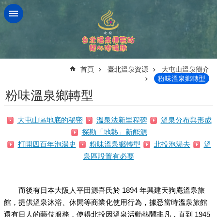
跳到主要內容區塊
:::
首頁
臺北溫泉資源
大屯山溫泉簡介
粉味溫泉鄉轉型
粉味溫泉鄉轉型
大屯山區地底的秘密
溫泉法新里程碑
溫泉分布與形成
探勘「地熱」新能源
打開四百年泡湯史
粉味溫泉鄉轉型
北投泡湯去
溫
泉區設置有必要
而後有日本大阪人平田源吾氏於 1894 年興建天狗庵溫泉旅
館，提供溫泉沐浴、休閒等商業化使用行為，據悉當時溫泉旅館
還有日人的藝伎服務，使得北投因溫泉活動熱鬧非凡，直到 1945