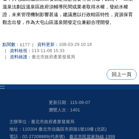
溫泉法劃設溫泉區政府須輔導民間或業者取得水權，發給水權
證，未來管理機制影響甚遠，建議應以行政轄區特性，資源保育
觀念出發，作為大屯山區溫泉開發定位兼顧合理開發。
點閱數：
資料更新：
108-03-29 10:18
6177
資料檢視：
113-11-08 15:33
資料維護：
臺北市政府產業發展局
回上一頁
:::
更新日期
115-08-07
瀏覽人次
1401
主辦單位：臺北市政府產業發展局
地址：110204 臺北市信義區市府路1號10樓 (北區)
電話：02-27208889(代表號)、
臺北市民當家熱線 1999