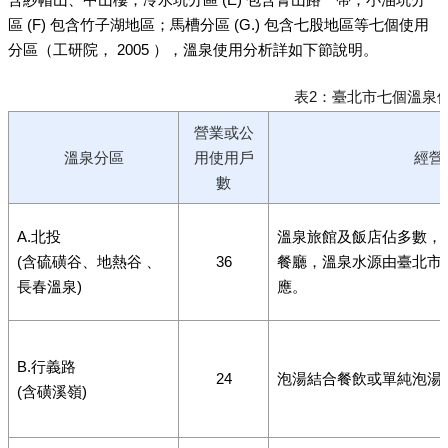
區 (F) 包含竹子湖地區；馬槽分區 (G.) 包含七股地區等七個使用
分區（工研院， 2005 ），溫泉使用分析詳如下節說明。
表2：臺北市七個溫泉
營業或公
溫泉分區
用使用戶
經營
數
A.北投
溫泉旅館及飯店佔多數，
(含硫磺谷、地熱谷 、
36
餐廳，溫泉水源由臺北市
長春溫泉)
應。
B.行義路
24
泡湯結合餐飲或單純泡湯
(含磺溪嶺)