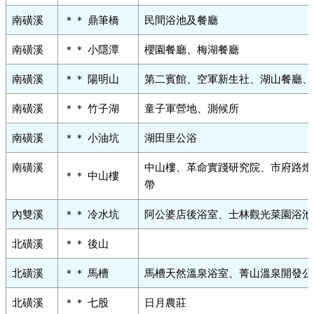
南磺溪
＊＊ 鼎筆橋
民間浴池及餐廳
南磺溪
＊＊ 小隱潭
櫻園餐廳、梅湖餐廳
南磺溪
＊＊ 陽明山
第二賓館、空軍新生社、湖山餐廳、
南磺溪
＊＊ 竹子湖
童子軍營地、測候所
南磺溪
＊＊ 小油坑
湖田里公浴
南磺溪
中山樓、革命實踐研究院、市府路燈
＊＊ 中山樓
帶
內雙溪
＊＊ 冷水坑
阿公婆店後浴室、士林觀光菜園浴池
北磺溪
＊＊ 後山
北磺溪
＊＊ 馬槽
馬槽天然溫泉浴室、菁山溫泉開發公
北磺溪
＊＊ 七股
日月農莊