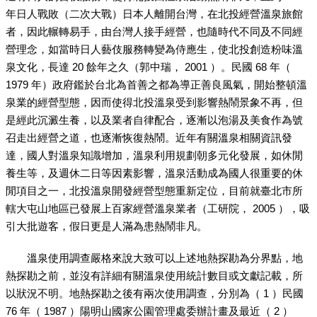
年日人戰敗（二次大戰）日本人離開台灣，在北投經營溫泉旅館
者，因此輾轉易手，由台灣人接手經營，也隨時代不同及不同經
營理念，如當時日人藝伎服務轉變為侍應生，使北投創造粉味溫
泉文化，長達 20 餘年之久（郭中瑞， 2001 ）。民國 68 年（
1979 年）政府鑑於台北為首善之都為導正善良風氣，開始整頓溫
泉業的經營型態，因而使得北投溫泉受到影響熱鬧景象不再，但
是經此沉澱生養，以及業者自律配合，逐漸以泡湯及美食作為號
召走出經營之道，也逐漸恢復熱鬧。近年有關溫泉相關資訊發
達，國人對溫泉知識增加，溫泉利用規劃朝多元化發展，如休閒
養生等，及週休二日等因素影響，溫泉活動成為國人很重要的休
閒項目之一，北投溫泉開發經營型態重新定位，目前就臺北市所
轄大屯山地區已發展上百家經營溫泉業者（工研院， 2005 ），吸
引大批遊客，假日更是人滿為患熱鬧非凡。
溫泉使用調查嚴格來說大致可以上述地熱探勘為分界點，地
熱探勘之前，並沒有詳細有關溫泉使用統計數目或文獻記載，所
以狀況不明。地熱探勘之後有兩次使用調查，分別為（ 1 ）民國
76 年（ 1987 ）陽明山國家公園管理處委辦計畫及最近（ 2 ）