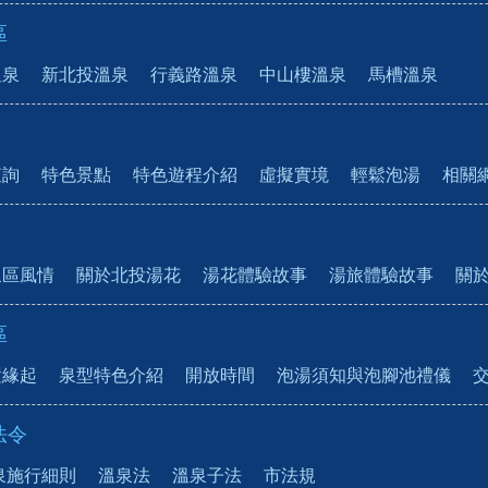
區
溫泉
新北投溫泉
行義路溫泉
中山樓溫泉
馬槽溫泉
查詢
特色景點
特色遊程介紹
虛擬實境
輕鬆泡湯
相關
泉區風情
關於北投湯花
湯花體驗故事
湯旅體驗故事
關
區
置緣起
泉型特色介紹
開放時間
泡湯須知與泡腳池禮儀
法令
泉施行細則
溫泉法
溫泉子法
市法規