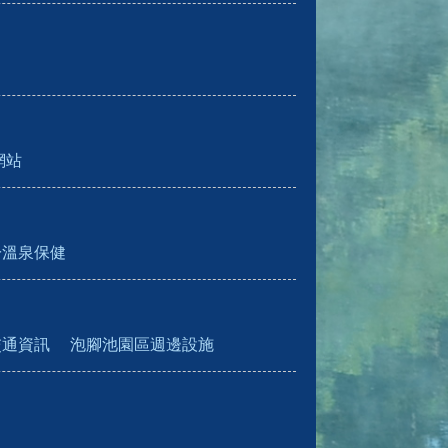
網站
於溫泉保健
交通資訊
泡腳池園區週邊設施