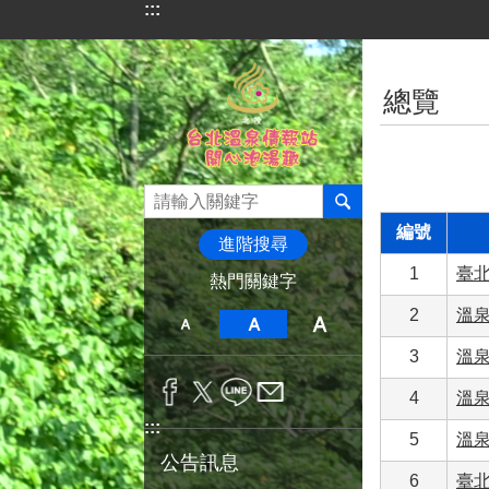
:::
跳到主要內容區塊
:::
總覽
編號
進階搜尋
1
臺
熱門關鍵字
2
溫
3
溫
4
溫
:::
5
溫
公告訊息
6
臺