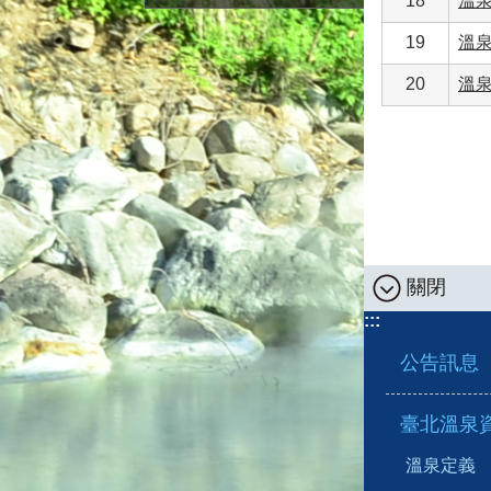
18
溫
19
溫
20
溫
關閉
:::
公告訊息
臺北溫泉
溫泉定義