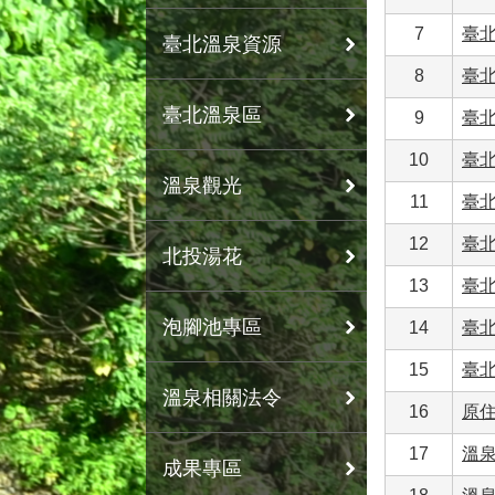
7
臺
臺北溫泉資源
8
臺
臺北溫泉區
9
臺
10
臺
溫泉觀光
11
臺
12
臺
北投湯花
13
臺
泡腳池專區
14
臺
15
臺
溫泉相關法令
16
原
17
溫
成果專區