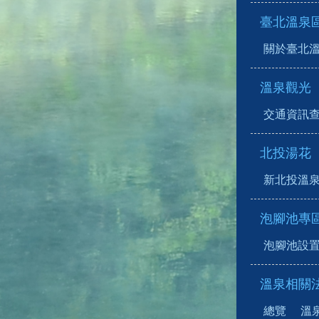
臺北溫泉
關於臺北
溫泉觀光
交通資訊
北投湯花
新北投溫
泡腳池專
泡腳池設
溫泉相關
總覽
溫