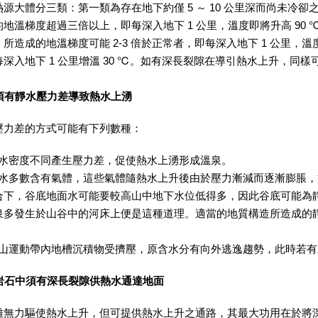
源大體分三類：第一類為存在地下約僅 5 ～ 10 公里深而尚未冷
地溫梯度超過三倍以上，即每深入地下 1 公里，溫度即將升高 90
所造成的地溫梯度可能 2-3 倍於正常者，即每深入地下 1 公里，溫度上
深入地下 1 公里增溫 30 ℃。如有深長裂隙在導引熱水上升，同
必須有靜水壓力差導致熱水上湧
差的方式可能有下列數種：
水密度不同產生壓力差，促使熱水上湧形成溫泉。
水多數含有氣體，這些氣體隨熱水上升後由於壓力漸減而逐漸膨脹，
合下，谷底地面水可能要較高山中地下水位低得多，因此谷底可能為
泉多發生於山谷中的河床上便是這種道理。適當的地質構造所造成的
山運動帶內地槽沉積物受擠壓，原含水分有向外逃逸趨勢，此時若有
－岩石中須有深長裂隙供熱水通達地面
力驅使熱水上升，但可提供熱水上升之通路，其最大功用在於將深