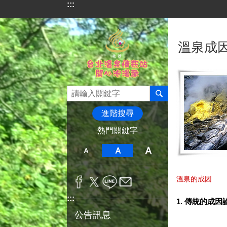
:::
跳到主要內容區塊
:::
溫泉成
進階搜尋
熱門關鍵字
溫泉的成因
:::
1. 傳統的成因
公告訊息