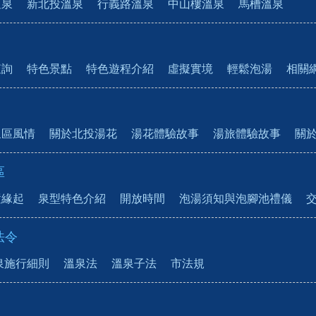
溫泉
新北投溫泉
行義路溫泉
中山樓溫泉
馬槽溫泉
查詢
特色景點
特色遊程介紹
虛擬實境
輕鬆泡湯
相關
泉區風情
關於北投湯花
湯花體驗故事
湯旅體驗故事
關
區
置緣起
泉型特色介紹
開放時間
泡湯須知與泡腳池禮儀
法令
泉施行細則
溫泉法
溫泉子法
市法規