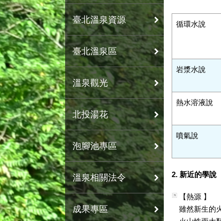
臺北溫泉資源
循環水說
臺北溫泉區
岩漿水說
溫泉觀光
熱水溶液說
北投湯花
噴氣說
泡腳池專區
2. 新近的學說
溫泉相關法令
【熱源 】
成果專區
雖然新生的