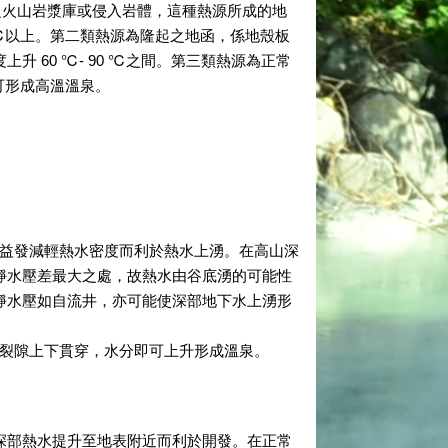
卻之火山岩漿庫或侵入岩體，這種熱源所成的地
 ℃以上。第二類熱源為隆起之地函，係地殼板
升 60 ℃- 90 ℃之間。第三類熱源為正常
樣可形成高溫溫泉。
益發減輕熱水密度而利於熱水上湧。在高山深
靜水壓差最大之處，故熱水由谷底湧的可能性
靜水壓如自流井，亦可能使深部地下水上湧形
裂隙上下貫穿，水分即可上升形成溫泉。
部熱水提升至地表附近而利於開發。在正常