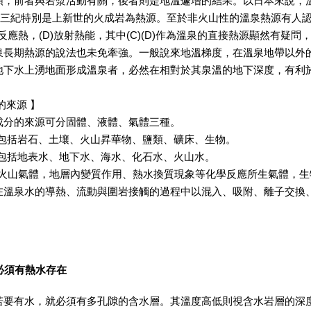
類，前者與岩漿活動有關，後者則是地溫遽增的結果。以日本來說，溫泉
第三紀特別是上新世的火成岩為熱源。至於非火山性的溫泉熱源有人認為是
學反應熱，(D)放射熱能，其中(C)(D)作為溫泉的直接熱源顯然有疑問
長期熱源的說法也未免牽強。一般說來地溫梯度，在溫泉地帶以外的地區
地下水上湧地面形成溫泉者，必然在相對於其泉溫的地下深度，有利
的來源 】
成分的來源可分固體、液體、氣體三種。
：包括岩石、土壤、火山昇華物、鹽類、礦床、生物。
：包括地表水、地下水、海水、化石水、火山水。
源：火山氣體，地層內變質作用、熱水換質現象等化學反應所生氣體，
在溫泉水的導熱、流動與圍岩接觸的過程中以混入、吸附、離子交換
下必須有熱水存在
有水，就必須有多孔隙的含水層。其溫度高低則視含水岩層的深度