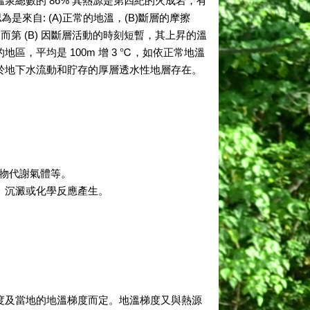
總數的 86% 其熱源是第四紀的火成岩，有
來自: (A)正常的地溫，(B)斷層的摩擦
，而第 (B) 因斷層活動的時刻短暫，其上昇的溫
，平均是 100m 增 3 ℃，如依正常地溫
於地下水流動和貯存的厚層透水性地層存在。
生物代謝氣體等。
、沉澱或化學反應產生。
及當地的地溫梯度而定。地溫梯度又與熱源