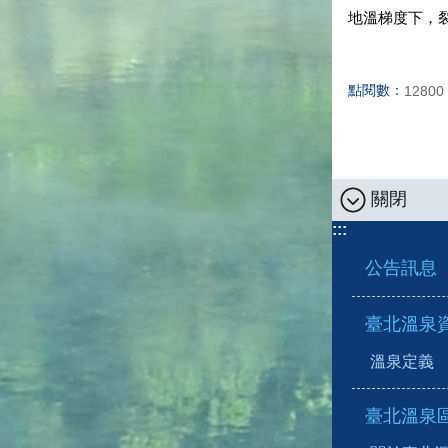
地溫梯度下，裂
點閱數：
12800
關閉
:::
公告訊息
臺北溫泉
溫泉定義
臺北溫泉