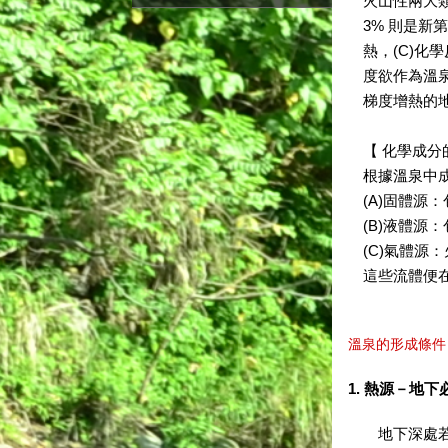
火山性兩大
3% 則是新
熱，(C)化
度欲作為溫泉
梯度增熱的
【 化學成分
根據溫泉中
(A)固體源
(B)液體源
(C)氣體
這些流體便
溫泉的形成條件
1. 熱源－地
地下深處若要