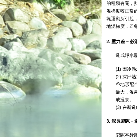
的種類有關，熱
溫梯度較正常的
塊運動所引起，
地溫梯度，即每
2. 壓力差－
造成靜水壓力
因冷熱
深部熱
谷地形配
最大，溫
成溫泉。
在新造
3. 深長裂隙
裂隙本身雖無