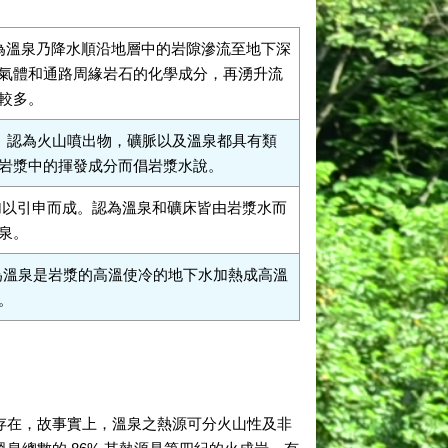
提倡。認為溫泉乃降水順沿地層中的岩隙滲流至地下深
氣體和通路周緣岩石的化學成分，再湧升流
較多。
ut 所提倡。認為火山噴出物，礦脈以及溫泉都具有類
岩漿中的揮發成分而倡岩漿水說。
漿水說加以引申而成。認為溫泉和礦床皆由岩漿水而
泉。
人所倡導，認為溫泉是岩漿的高溫使冷的地下水加熱成高溫
。
存在，故事實上，溫泉之熱源可分火山性及非