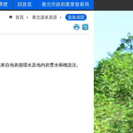
導覽
回首頁
臺北市政府產業發展局
首頁
臺北溫泉資源
溫泉成因
來自地表循環水及地內岩漿水兩種說法。