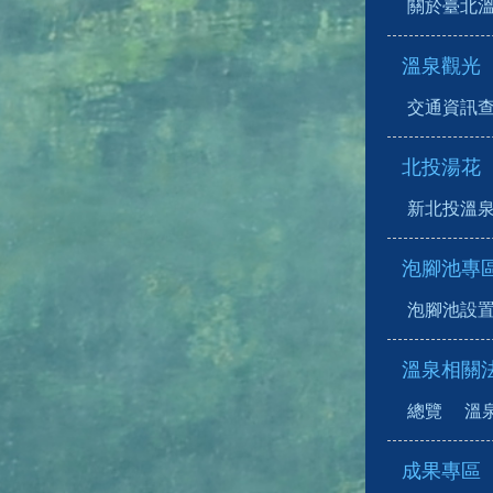
關於臺北
溫泉觀光
交通資訊
北投湯花
新北投溫
泡腳池專
泡腳池設
溫泉相關
總覽
溫
成果專區