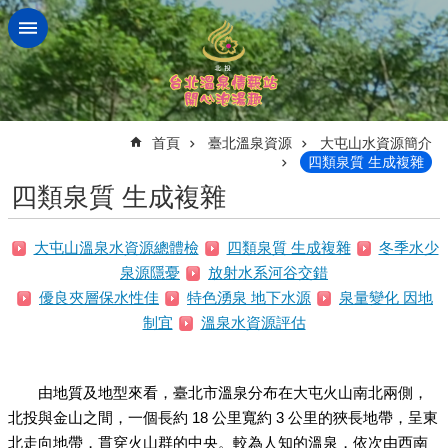
跳到主要內容區塊
:::
首頁
臺北溫泉資源
大屯山水資源簡介
四類泉質 生成複雜
四類泉質 生成複雜
大屯山溫泉水資源總體檢
四類泉質 生成複雜
冬季水少
泉源隱憂
放射水系河谷交錯
優良夾層保水性佳
特色湧泉 地下水源
泉量變化 因地
制宜
溫泉水資源評估
由地質及地型來看，臺北市溫泉分布在大屯火山南北兩側，
北投與金山之間，一個長約 18 公里寬約 3 公里的狹長地帶，呈東
北走向地帶，貫穿火山群的中央。較為人知的溫泉，依次由西南