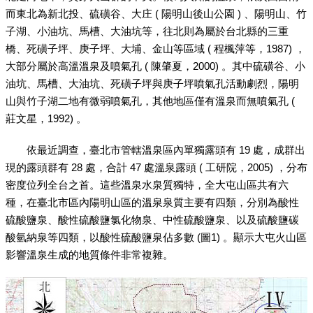
而東北為新北投、硫磺谷、大庄 ( 陽明山後山公園 ) 、陽明山、竹
子湖、小油坑、馬槽、大油坑等，往北則為屬於台北縣的三重
橋、死磺子坪、庚子坪、大埔、金山等區域 ( 程楓萍等，1987) ，
大部分屬於高溫溫泉及噴氣孔 ( 陳肇夏，2000) 。其中硫磺谷、小
油坑、馬槽、大油坑、死磺子坪與庚子坪噴氣孔活動劇烈，陽明
山與竹子湖二地有微弱噴氣孔，其他地區僅有溫泉而無噴氣孔 (
莊文星，1992) 。
依最近調查，臺北市管轄溫泉區內單獨露頭有 19 處，成群出
現的露頭群有 28 處，合計 47 處溫泉露頭 ( 工研院，2005) ，分布
密度位列全台之首。這些溫泉水泉質獨特，全大屯山區共有六
種，在臺北市區內陽明山區的溫泉泉質主要有四類，分別為酸性
硫酸鹽泉、酸性硫酸鹽氯化物泉、中性硫酸鹽泉、以及硫酸鹽碳
酸氫納泉等四類，以酸性硫酸鹽泉佔多數 (圖1) 。顯示大屯火山區
影響溫泉生成的地質條件非常複雜。