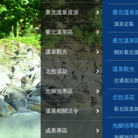
臺北溫泉資源
臺北溫泉
溫泉定義
臺北溫泉區
臺北溫泉
溫泉觀光
關於臺北
溫泉觀光
北投湯花
交通資訊
泡腳池專區
北投湯花
新北投溫
溫泉相關法令
泡腳池專
成果專區
泡腳池設