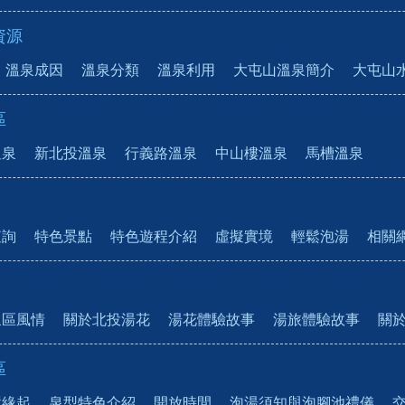
資源
溫泉成因
溫泉分類
溫泉利用
大屯山溫泉簡介
大屯山
區
溫泉
新北投溫泉
行義路溫泉
中山樓溫泉
馬槽溫泉
查詢
特色景點
特色遊程介紹
虛擬實境
輕鬆泡湯
相關
泉區風情
關於北投湯花
湯花體驗故事
湯旅體驗故事
關
區
置緣起
泉型特色介紹
開放時間
泡湯須知與泡腳池禮儀