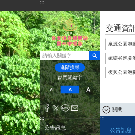
:::
跳到主要內容區塊
:::
交通資
泉源公園泡
硫磺谷泡腳
進階搜尋
復興公園泡
熱門關鍵字
關閉
:::
:::
公告訊息
公告訊息