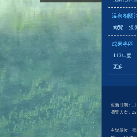
溫泉相關
總覽
溫
成果專區
113年度
更多...
更新日期
11
瀏覽人次
22
主辦單位：臺