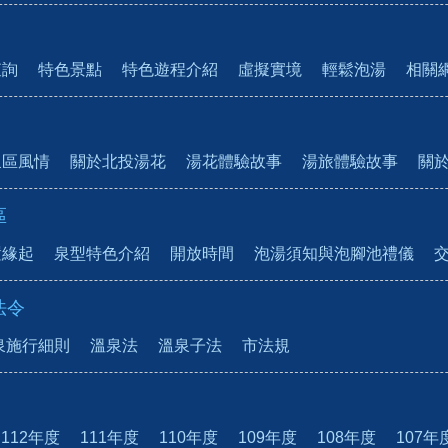
查詢
特色景點
特色遊程介紹
虛擬實境
輕鬆泡湯
相關
泉區風情
關於北投湯花
湯花體驗故事
湯旅體驗故事
關
區
置緣起
泉型特色介紹
開放時間
泡湯須知與泡腳池禮儀
法令
泉施行細則
溫泉法
溫泉子法
市法規
112年度
111年度
110年度
109年度
108年度
107年