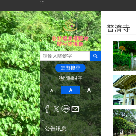
:::
跳到主要內容區塊
:::
普濟寺
進階搜尋
熱門關鍵字
:::
公告訊息