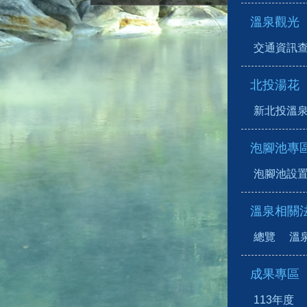
溫泉觀光
交通資訊
北投湯花
新北投溫
泡腳池專
泡腳池設
溫泉相關
總覽
溫
成果專區
113年度