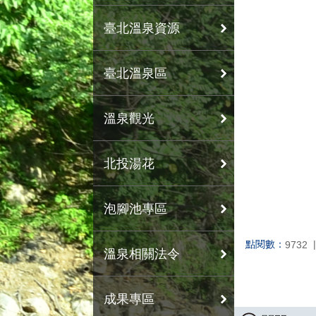
臺北溫泉資源
臺北溫泉區
溫泉觀光
北投湯花
泡腳池專區
點閱數：
9732
溫泉相關法令
成果專區