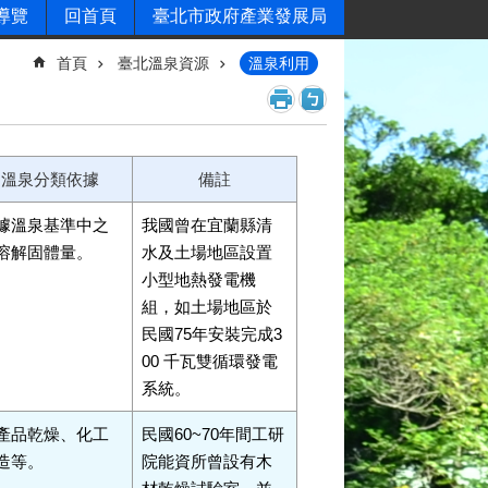
導覽
回首頁
臺北市政府產業發展局
首頁
臺北溫泉資源
溫泉利用
溫泉分類依據
備註
據溫泉基準中之
我國曾在宜蘭縣清
溶解固體量。
水及土場地區設置
小型地熱發電機
組，如土場地區於
民國75年安裝完成3
00 千瓦雙循環發電
系統。
產品乾燥、化工
民國60~70年間工研
造等。
院能資所曾設有木