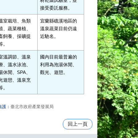
材乾燥試驗室，並
接受委託服務。
溫室栽培、魚類
宜蘭縣礁溪地區的
殖、蔬菜種植、
溫泉蔬菜目前仍遠
畜飼養、採礦提
近馳名。
等。
室溫調節、溫泉
國內目前最普遍的
療、溫水泳池、
利用為泡湯休閒、
湯休閒、SPA、
觀光、遊憩。
光遊憩、溫泉烹
等。
維護：
臺北市政府產業發展局
回上一頁