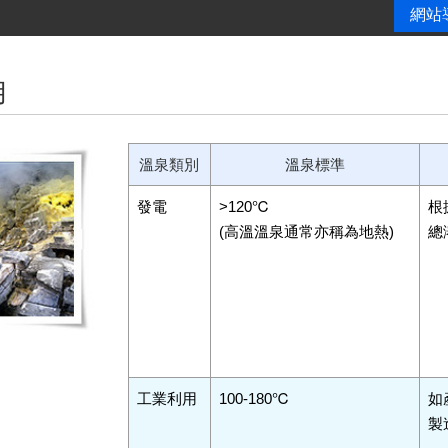
網站
用
溫泉類別
溫泉標準
發電
>120℃
根
(高溫溫泉通常亦稱為地熱)
總
工業利用
100-180℃
如
製