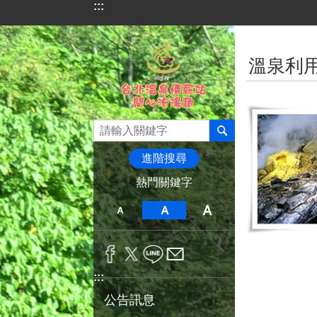
:::
跳到主要內容區塊
:::
溫泉利
進階搜尋
熱門關鍵字
:::
公告訊息