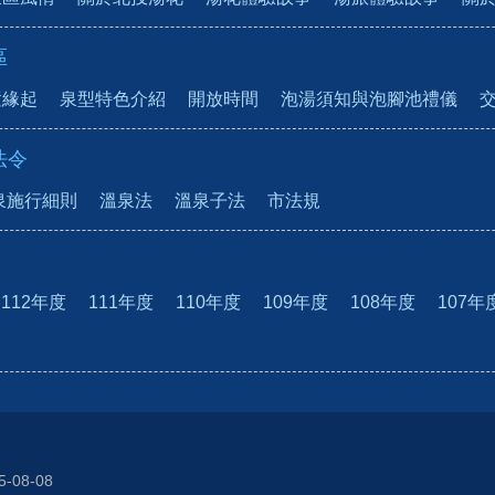
區
置緣起
泉型特色介紹
開放時間
泡湯須知與泡腳池禮儀
法令
泉施行細則
溫泉法
溫泉子法
市法規
112年度
111年度
110年度
109年度
108年度
107年
5-08-08