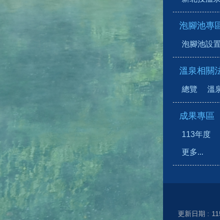
泡腳池專
泡腳池設
溫泉相關
總覽
溫
成果專區
113年度
更多...
更新日期
11