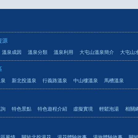
資源
溫泉成因
溫泉分類
溫泉利用
大屯山溫泉簡介
大屯山
區
溫泉
新北投溫泉
行義路溫泉
中山樓溫泉
馬槽溫泉
查詢
特色景點
特色遊程介紹
虛擬實境
輕鬆泡湯
相關
泉區風情
關於北投湯花
湯花體驗故事
湯旅體驗故事
關