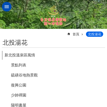
跳到主要內容區塊
:::
首頁
北投湯花
北投湯花
新北投溫泉區風情
景點列表
硫磺谷地熱景觀
復興公園
少帥禪園
陽明書屋