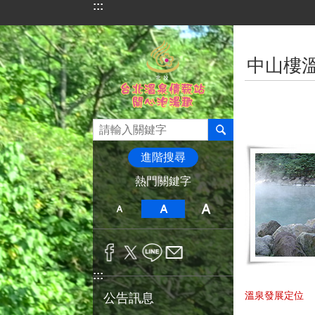
:::
跳到主要內容區塊
:::
中山樓
進階搜尋
熱門關鍵字
:::
溫泉發展定位
公告訊息