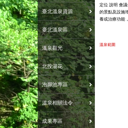
定位 說明 
臺北溫泉資源
的景點及設施
養或治療功能
臺北溫泉區
溫泉範圍
溫泉觀光
北投湯花
泡腳池專區
溫泉相關法令
成果專區