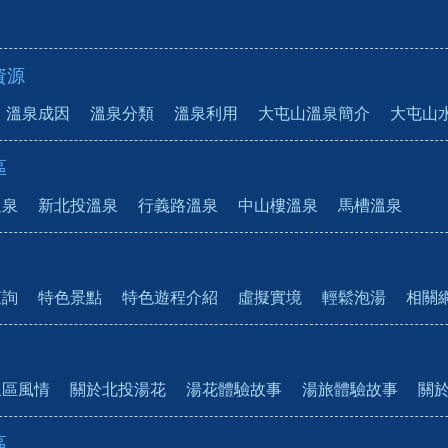
資源
溫泉成因
溫泉分類
溫泉利用
大屯山溫泉簡介
大屯山
區
溫泉
新北投溫泉
行義路溫泉
中山樓溫泉
馬槽溫泉
查詢
特色景點
特色遊程介紹
虛擬實境
輕鬆泡湯
相關
泉區風情
關於北投湯花
湯花體驗故事
湯旅體驗故事
關
區