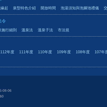
置緣起
泉型特色介紹
開放時間
泡湯須知與泡腳池禮儀
法令
泉施行細則
溫泉法
溫泉子法
市法規
112年度
111年度
110年度
109年度
108年度
107年
5-08-06
60