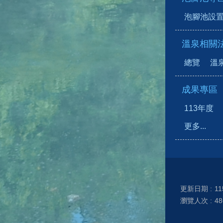
泡腳池設
溫泉相關
總覽
溫
成果專區
113年度
更多...
更新日期
11
瀏覽人次
48