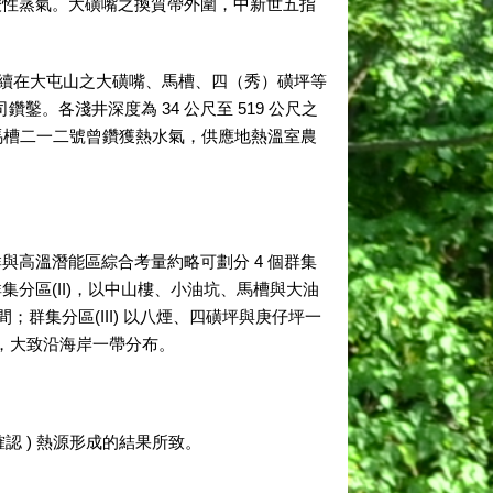
酸性蒸氣。大磺嘴之換質帶外圍，中新世五指
司陸續在大屯山之大磺嘴、馬槽、四（秀）磺坪等
。各淺井深度為 34 公尺至 519 公尺之
號及馬槽二一二號曾鑽獲熱水氣，供應地熱溫室農
群與高溫潛能區綜合考量約略可劃分 4 個群集
群集分區(II)，以中山樓、小油坑、馬槽與大油
；群集分區(III) 以八煙、四磺坪與庚仔坪一
中心，大致沿海岸一帶分布。
 ) 熱源形成的結果所致。