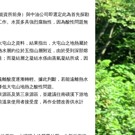
能資所前身）與中油公司即選定此為首先探勘
工作。水質多具強烈腐蝕性，因為酸性問題無
屯山之資料，結果指出，大屯山之地熱屬於
熱水層約位於五指山層附近，由於受到深部熔
性；而凝結層之凝結水係由蒸氣凝結所成，因
離酸度逐漸轉輕。據此判斷，若能遠離熱水
降低大屯山地熱之酸性問題。
泉源區及第三泉源區，並建議往南磺溪下游地
前溫泉使用者接受度，再作全體改善供水計