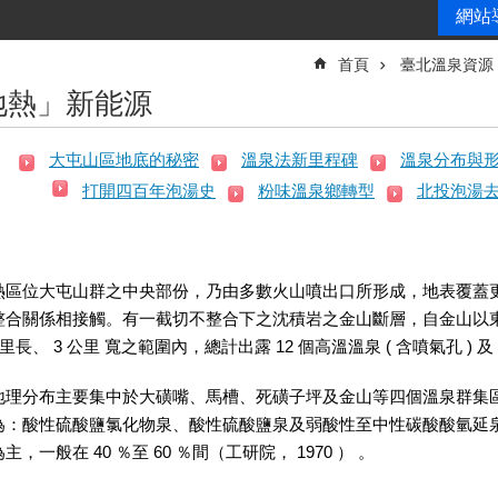
網站
首頁
臺北溫泉資源
地熱」新能源
大屯山區地底的秘密
溫泉法新里程碑
溫泉分布與
打開四百年泡湯史
粉味溫泉鄉轉型
北投泡湯
位大屯山群之中央部份，乃由多數火山噴出口所形成，地表覆蓋更
整合關係相接觸。有一截切不整合下之沈積岩之金山斷層，自金山以
公里長、 3 公里 寬之範圍內，總計出露 12 個高溫溫泉 ( 含噴氣孔 ) 及
布主要集中於大磺嘴、馬槽、死磺子坪及金山等四個溫泉群集區內。溫泉
：酸性硫酸鹽氯化物泉、酸性硫酸鹽泉及弱酸性至中性碳酸酸氫延泉；噴氣
，一般在 40 ％至 60 ％間（工研院， 1970 ） 。