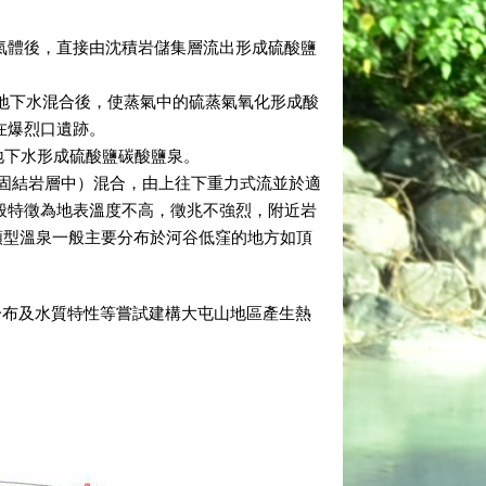
收火山氣體後，直接由沈積岩儲集層流出形成硫酸鹽
上升後與地下水混合後，使蒸氣中的硫蒸氣氧化形成酸
在爆烈口遺跡。
熱之地下水形成硫酸鹽碳酸鹽泉。
固結岩層中）混合，由上往下重力式流並於適
般特徵為地表溫度不高，徵兆不強烈，附近岩
此類型溫泉一般主要分布於河谷低窪的地方如頂
分布及水質特性等嘗試建構大屯山地區產生熱