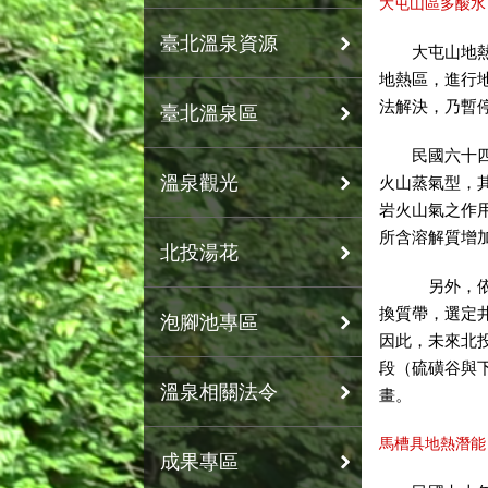
大屯山區多酸水
臺北溫泉資源
大屯山地熱探
地熱區，進行
法解決，乃暫
臺北溫泉區
民國六十四年
溫泉觀光
火山蒸氣型，
岩火山氣之作
所含溶解質增
北投湯花
另外，依據地
換質帶，選定
泡腳池專區
因此，未來北
段（硫磺谷與
溫泉相關法令
畫。
馬槽具地熱潛能
成果專區