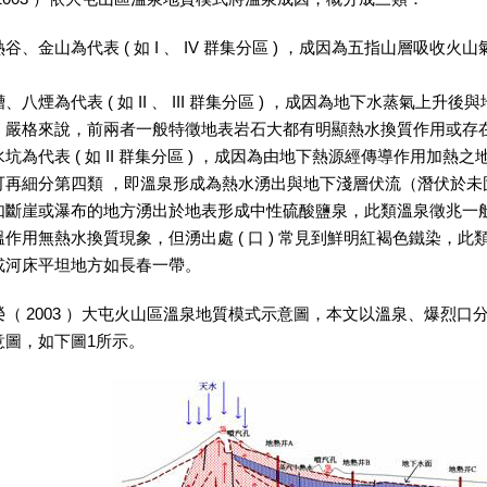
谷、金山為代表 ( 如 I 、 IV 群集分區 ) ，成因為五指山層吸
、八煙為代表 ( 如 II 、 III 群集分區 ) ，成因為地下水蒸氣
，嚴格來說，前兩者一般特徵地表岩石大都有明顯熱水換質作用或存
坑為代表 ( 如 II 群集分區 ) ，成因為由地下熱源經傳導作用加
可再細分第四類 ，即溫泉形成為熱水湧出與地下淺層伏流（潛伏於未
如斷崖或瀑布的地方湧出於地表形成中性硫酸鹽泉，此類溫泉徵兆一
作用無熱水換質現象，但湧出處 ( 口 ) 常見到鮮明紅褐色鐵染，
或河床平坦地方如長春一帶。
 2003 ）大屯火山區溫泉地質模式示意圖，本文以溫泉、爆烈口
意圖，如下圖1所示。