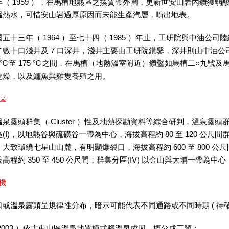
 1959 ），在馬槽地熱區之換質帶外圍，更新世安山岩內鑽獲弱
溫熱水，可惜安山岩過厚原因而未能生產汽層，噴出地表。
三年（ 1964 ）至七十四（ 1985 ）年止，工研院與中油公
數十口淺井及 7 口深井，淺井主要由工研院鑽鑿，深井則由中油公司鑽鑿
0 ℃至 175 ℃之間，在馬槽（地熱溫室附近）鑽鑿如馬槽二○九
乾燥，以及鱷魚與雞隻養殖之用。
區
頭群集（ Cluster ）性及地熱探勘資料等綜合研判，溫泉露頭
(I)，以地熱谷與硫磺谷一帶為中心，海拔高程約 80 至 120 公尺間
大致環繞七星山山麓，有明顯爆裂口，海拔高程約 600 至 800 公尺間
高程約 350 至 450 公尺間；群集分區(IV) 以金山與大埔一帶為
機
溫泉露頭呈規律性分布，暗示可能代表不同通路或不同時期 ( 待確認
003 ）依大屯山區溫泉地質模式將溫泉成因，概分成三類：