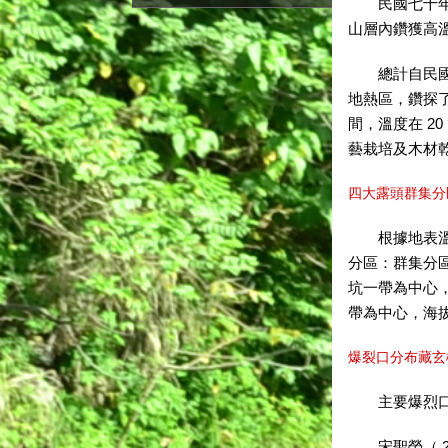
民國七十年（
山層內鑽獲高
總計自民國五十
地熱區，鑽探了
間，溫度在 2
藝栽培及木材
四大露頭群集分
根據地表溫泉露
分區：群集分區
坑一帶為中心，
帶為中心，海拔
爆裂口分布藏玄
主要爆烈口或
宋聖榮（ 2