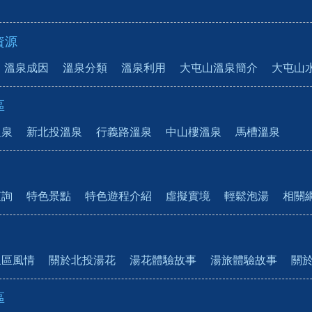
資源
溫泉成因
溫泉分類
溫泉利用
大屯山溫泉簡介
大屯山
區
溫泉
新北投溫泉
行義路溫泉
中山樓溫泉
馬槽溫泉
查詢
特色景點
特色遊程介紹
虛擬實境
輕鬆泡湯
相關
泉區風情
關於北投湯花
湯花體驗故事
湯旅體驗故事
關
區