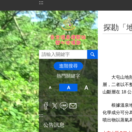
:::
跳到主要內容區塊
:::
探勘「
進階搜尋
熱門關鍵字
大屯山地熱區
層，二者以不
山斷層在 18 
根據溫泉地理分
化學成分可分為
:::
噴出物以蒸氣為主
公告訊息