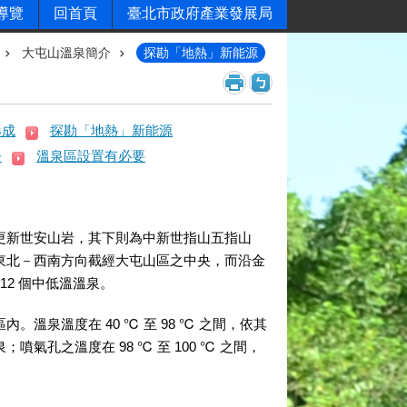
導覽
回首頁
臺北市政府產業發展局
大屯山溫泉簡介
探勘「地熱」新能源
形成
探勘「地熱」新能源
去
溫泉區設置有必要
新世安山岩，其下則為中新世指山五指山
東北－西南方向截經大屯山區之中央，而沿金
 12 個中低溫溫泉。
溫度在 40 ℃ 至 98 ℃ 之間，依其
孔之溫度在 98 ℃ 至 100 ℃ 之間，