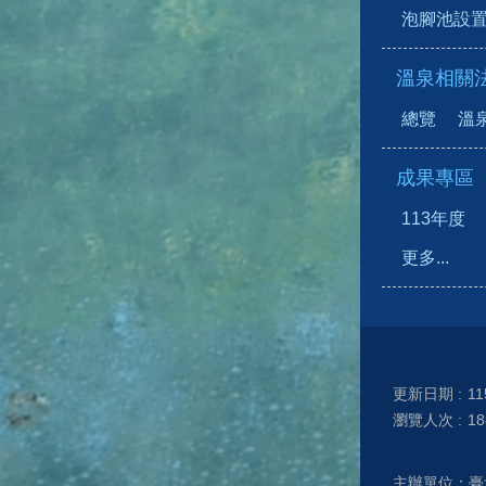
泡腳池設
溫泉相關
總覽
溫
成果專區
113年度
更多...
更新日期
11
瀏覽人次
18
主辦單位：臺