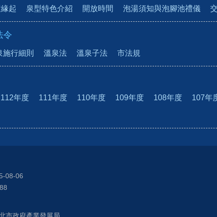
置緣起
泉型特色介紹
開放時間
泡湯須知與泡腳池禮儀
法令
泉施行細則
溫泉法
溫泉子法
市法規
112年度
111年度
110年度
109年度
108年度
107年
5-08-06
88
北市政府產業發展局