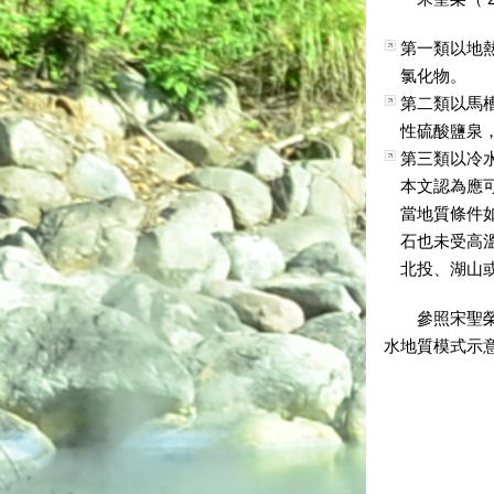
第一類以地熱
氯化物。
第二類以馬槽
性硫酸鹽泉
第三類以冷水
本文認為應
當地質條件
石也未受高溫
北投、湖山
參照宋聖榮（
水地質模式示