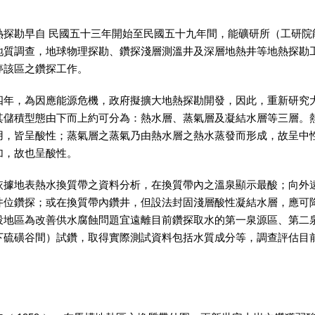
勘早自 民國五十三年開始至民國五十九年間，能礦研所（工研院
地質調查，地球物理探勘、鑽探淺層測溫井及深層地熱井等地熱探勘
停該區之鑽探工作。
，為因應能源危機，政府擬擴大地熱探勘開發，因此，重新研究大
其儲積型態由下而上約可分為：熱水層、蒸氣層及凝結水層等三層。
用，皆呈酸性；蒸氣層之蒸氣乃由熱水層之熱水蒸發而形成，故呈中
加，故也呈酸性。
表熱水換質帶之資料分析，在換質帶內之溫泉顯示最酸；向外遠
井位鑽探；或在換質帶內鑽井，但設法封固淺層酸性凝結水層，應可
投地區為改善供水腐蝕問題宜遠離目前鑽探取水的第一泉源區、第二
下硫磺谷間）試鑽，取得實際測試資料包括水質成分等，調查評估目