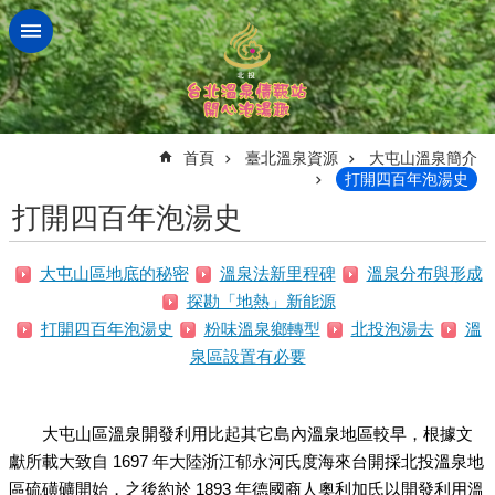
跳到主要內容區塊
:::
首頁
臺北溫泉資源
大屯山溫泉簡介
打開四百年泡湯史
打開四百年泡湯史
大屯山區地底的秘密
溫泉法新里程碑
溫泉分布與形成
探勘「地熱」新能源
打開四百年泡湯史
粉味溫泉鄉轉型
北投泡湯去
溫
泉區設置有必要
大屯山區溫泉開發利用比起其它島內溫泉地區較早，根據文
獻所載大致自 1697 年大陸浙江郁永河氏度海來台開採北投溫泉地
區硫磺礦開始，之後約於 1893 年德國商人奧利加氏以開發利用溫