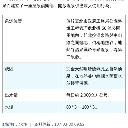
泉而建立了一座溫泉俱樂部，開啟溫泉供應眾人使用行為。
泉源位置
位於臺北市政府工務局公園路
燈工程管理處北投 56 號公園
用地內，即北投溫泉路與中山
路之間窪地，俗稱地熱谷，地
熱谷溫泉屬於青磺溫泉，為第
二泉源。
成因
完全天然噴發硫氣孔之自然湧
泉，在地熱谷中經攔水壩蓄水
並接管供應。
出水量
每日約 2,000立方公尺。
水溫
80 ℃ ~ 100 ℃。
點閱數：
資料更新：
107-03-30 09:52
4875