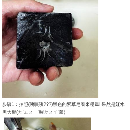
步驟1：拍照(咦咦咦???)黑色的紫草皂看來穩重!!果然是紅水
黑大辦(ㄤˊㄙㄨ一ˋ喔ㄉㄨㄚˇ版)