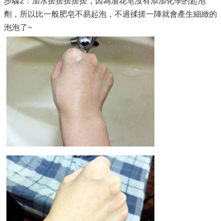
步驟2：加水搓搓搓搓搓，因為湯花皂沒有添加化學的起泡
劑，所以比一般肥皂不易起泡，不過揉搓一陣就會產生細緻的
泡泡了~