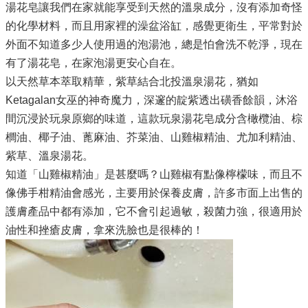
湯花皂讓我們在家就能享受到天然的溫泉成分，沒有添加奇怪
的化學材料，而且用家裡的澡盆浴缸，感覺更衛生，平常對於
外面不知道多少人使用過的泡湯池，總是怕會洗不乾淨，現在
有了湯花皂，在家泡湯更安心自在。
以天然草本萃取精華，紫草結合北投溫泉湯花，猶如
Ketagalan女巫的神奇魔力，深邃的靛紫透出磺香餘韻，沐浴
間沉浸於玩泉原鄉的味道，這款玩泉湯花皂成分含橄欖油、棕
櫚油、椰子油、蓖麻油、芥菜油、山雞椒精油、尤加利精油、
紫草、溫泉湯花。
知道「山雞椒精油」是甚麼嗎？山雞椒有點像檸檬味，而且不
像佛手柑精油會感光，主要用於保養皮膚，許多市面上出售的
護膚產品中都有添加，它不會引起過敏，殺菌力強，很適用於
油性和挫瘡皮膚，拿來洗臉也是很棒的！