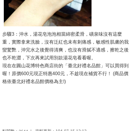
步驟3：沖水，湯花皂泡泡相當綿密柔滑，磺泉味沒有這麼
重，實際拿來洗臉，沒有泛紅也未有刺痛感，敏感性肌膚的我
蠻驚艷，沖完水之後覺得清爽，也沒有滑膩不適感，擦乾之後
也不乾澀，下次再來試用別款湯花皂看看喔。
現在在圓山花博特色商店街的「臺北好禮名品館」可以買得到
喔！原價600元現正特惠400元，不趁現在補貨不行！ (商品價
格依臺北好禮名品館價格為主!)
點閱數：
資料更新：104-07-15 12:12