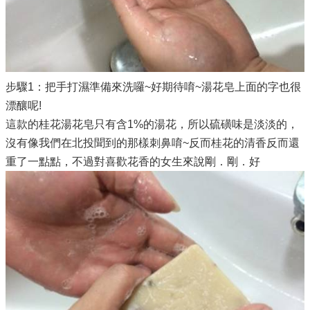
步驟1：把手打濕準備來洗囉~好期待唷~湯花皂上面的字也很
漂釀呢!
這款的桂花湯花皂只有含1%的湯花，所以硫磺味是淡淡的，
沒有像我們在北投聞到的那樣刺鼻唷~反而桂花的清香反而還
重了一點點，不過對喜歡花香的女生來說剛．剛．好