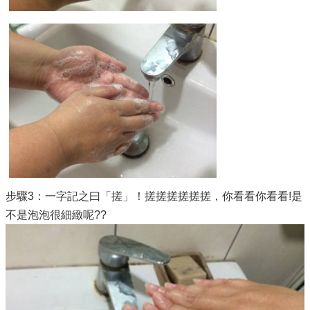
步驟3：一字記之曰「搓」！搓搓搓搓搓搓，你看看你看看!是
不是泡泡很細緻呢??