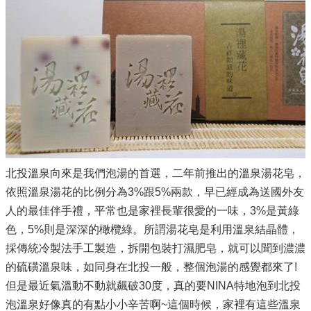
北投溫泉向來是我們泡湯的首選，二年前推出的溫泉湯花皂，
依照溫泉湯花的比例分為3%跟5%兩款，早已經成為送國外友
人的最佳伴手禮，平常也是家裡長輩很愛的一味，3%是黃綠
色，5%則是深深的橄欖綠。所謂湯花皂是利用溫泉結晶體，
採傳統冷製法手工製造，拆開包裝打濕肥皂，就可以聞到濃濃
的硫磺溫泉味，如同身在北投一般，整個泡湯的感覺都來了!
但是最近氣溫動不動就飆破30度，真的要NINA特地泡到北投
泡溫泉好像真的有點小小辛苦啊~這個時候，家裡有這些溫泉