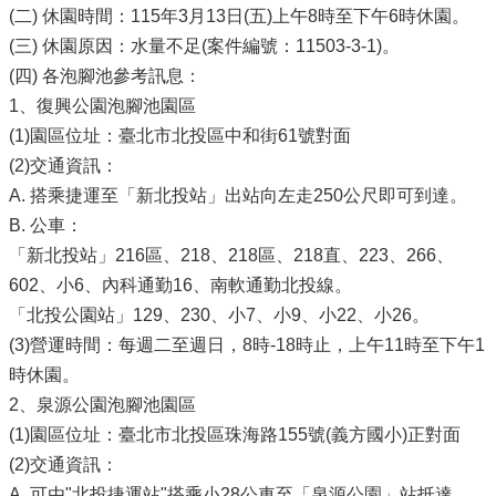
(二) 休園時間：115年3月13日(五)上午8時至下午6時休園。
(三) 休園原因：水量不足(案件編號：11503-3-1)。
(四) 各泡腳池參考訊息：
1、復興公園泡腳池園區
(1)園區位址：臺北市北投區中和街61號對面
(2)交通資訊：
A. 搭乘捷運至「新北投站」出站向左走250公尺即可到達。
B. 公車：
「新北投站」216區、218、218區、218直、223、266、
602、小6、內科通勤16、南軟通勤北投線。
「北投公園站」129、230、小7、小9、小22、小26。
(3)營運時間：每週二至週日，8時-18時止，上午11時至下午1
時休園。
2、泉源公園泡腳池園區
(1)園區位址：臺北市北投區珠海路155號(義方國小)正對面
(2)交通資訊：
A. 可由"北投捷運站"搭乘小28公車至「泉源公園」站抵達。