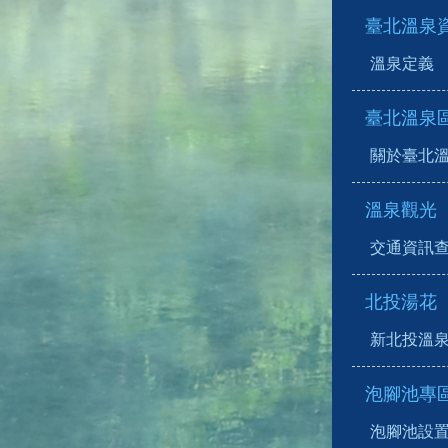
臺北溫泉
溫泉定義
臺北溫泉
關於臺北
溫泉觀光
交通資訊
北投湯花
新北投溫
泡腳池專
泡腳池設