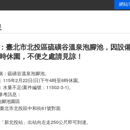
網站
息
：臺北市北投區硫磺谷溫泉泡腳池，因設備問題
6時休園，不便之處請見諒！
名稱：硫磺谷溫泉泡腳池。
：115年2月22日(日)下午4時至6時休園。
：水量不足(案件編號：11502-3-1)。
池參考訊息：
泡腳池園區
：臺北市北投區中和街61號對面
：
至「新北投站」出站向左走250公尺即可到達。