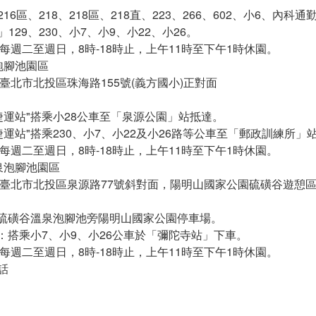
16區、218、218區、218直、223、266、602、小6、內科
129、230、小7、小9、小22、小26。
：每週二至週日，8時-18時止，上午11時至下午1時休園。
泡腳池園區
：臺北市北投區珠海路155號(義方國小)正對面
：
投捷運站"搭乘小28公車至「泉源公園」站抵達。
投捷運站"搭乘230、小7、小22及小26路等公車至「郵政訓練所」
：每週二至週日，8時-18時止，上午11時至下午1時休園。
泉泡腳池園區
址：臺北市北投區泉源路77號斜對面，陽明山國家公園硫磺谷遊憩
：
：硫磺谷溫泉泡腳池旁陽明山國家公園停車場。
站：搭乘小7、小9、小26公車於「彌陀寺站」下車。
：每週二至週日，8時-18時止，上午11時至下午1時休園。
話
3