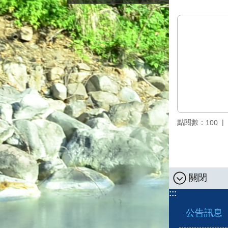
點閱數：
100
關閉
:::
公告訊息