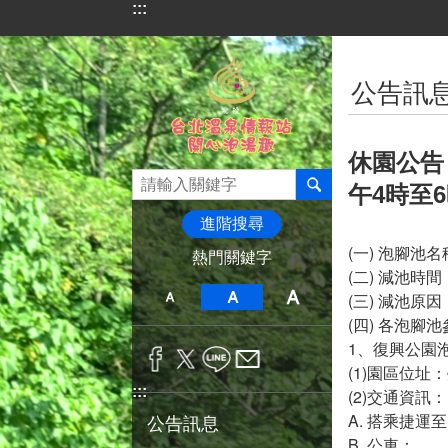
:::
跳到主要內容區塊
:::
公告訊
休園公告
午4時至
進階搜尋
(一) 泡腳池
熱門關鍵字
(二) 減池時間
(三) 減池原因
(四) 各泡腳
1、復興公園
(1)園區位址
:::
(2)交通資訊
A. 搭乘捷運
公告訊息
B. 公車：