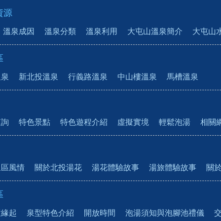
資源
溫泉成因
溫泉分類
溫泉利用
大屯山溫泉簡介
大屯山
區
溫泉
新北投溫泉
行義路溫泉
中山樓溫泉
馬槽溫泉
查詢
特色景點
特色遊程介紹
虛擬實境
輕鬆泡湯
相關
泉區風情
關於北投湯花
湯花體驗故事
湯旅體驗故事
關
區
置緣起
泉型特色介紹
開放時間
泡湯須知與泡腳池禮儀