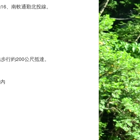
通勤16、南軟通勤北投線。
站步行約200公尺抵達。
區內