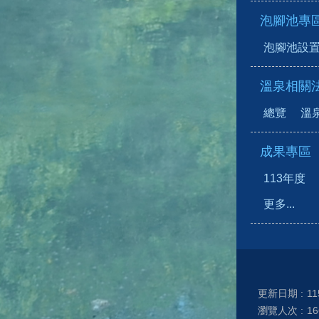
泡腳池專
泡腳池設
溫泉相關
總覽
溫
成果專區
113年度
更多...
更新日期
11
瀏覽人次
16