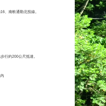
通勤16、南軟通勤北投線。
站步行約200公尺抵達。
區內