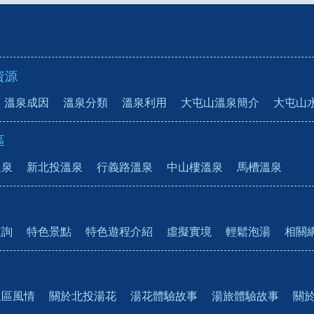
資源
溫泉成因
溫泉分類
溫泉利用
大屯山溫泉簡介
大屯山
區
溫泉
新北投溫泉
行義路溫泉
中山樓溫泉
馬槽溫泉
查詢
特色景點
特色遊程介紹
虛擬實境
輕鬆泡湯
相關
泉區風情
關於北投湯花
湯花體驗故事
湯旅體驗故事
關