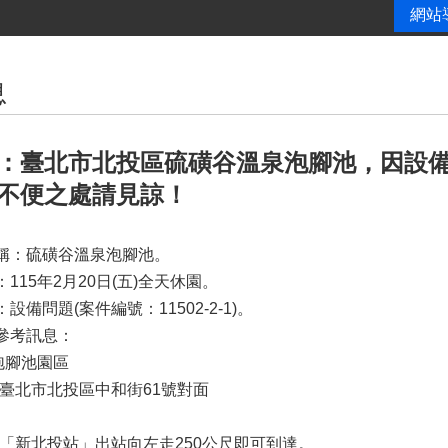
網站
息
：臺北市北投區硫磺谷溫泉泡腳池，因設備問題
不便之處請見諒！
名稱：硫磺谷溫泉泡腳池。
：115年2月20日(五)全天休園。
：設備問題(案件編號：11502-2-1)。
池參考訊息：
泡腳池園區
：臺北市北投區中和街61號對面
：
至「新北投站」出站向左走250公尺即可到達。