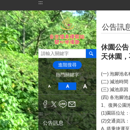
:::
跳到主要內容區塊
:::
公告訊
休園公告
天休園，
進階搜尋
(一) 泡腳池
熱門關鍵字
(二) 減池時間
(三) 減池原因
(四) 各泡腳
1、復興公園
(1)園區位址
:::
(2)交通資訊
公告訊息
A. 搭乘捷運