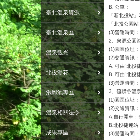
B. 公車：
臺北溫泉資源
「新北投站」2
「北投公園站」
臺北溫泉區
(3)營運時間
2、泉源公園
(1)園區位址
溫泉觀光
(2)交通資訊
A. 可由"北
北投湯花
B. 可由"北
(3)營運時間
3、硫磺谷溫
泡腳池專區
(1)園區位
(2)交通資訊
溫泉相關法令
A.自行開車
B.北投捷運
成果專區
(3)營運時間