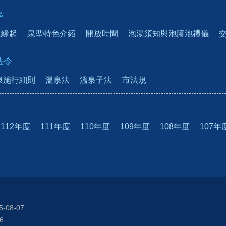
區
置緣起
泉型特色介紹
開放時間
泡湯須知與泡腳池禮儀
法令
泉施行細則
溫泉法
溫泉子法
市法規
112年度
111年度
110年度
109年度
108年度
107年
5-08-07
6